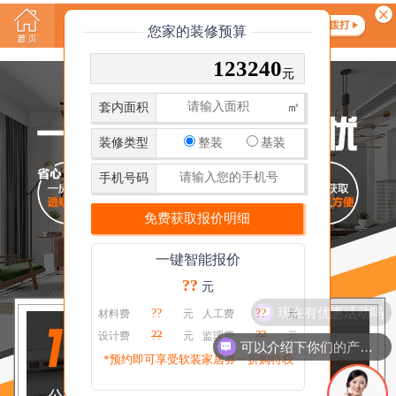
您家的装修预算
123240
元
套内面积
㎡
装修类型
整装
基装
手机号码
一键智能报价
??
元
现在有优惠活动吗
??
??
材料费
元
人工费
元
??
??
设计费
元
监理费
元
可以介绍下你们的产品么
*预约即可享受软装家居券一折购特权